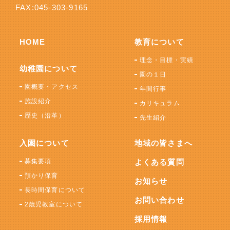
FAX:045-303-9165
HOME
教育について
理念・目標・実績
幼稚園について
園の１日
園概要・アクセス
年間行事
施設紹介
カリキュラム
歴史（沿革）
先生紹介
入園について
地域の皆さまへ
募集要項
よくある質問
預かり保育
お知らせ
長時間保育について
お問い合わせ
2歳児教室について
採用情報