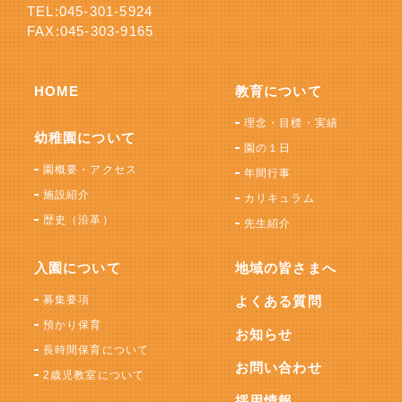
TEL:
045-301-5924
FAX:045-303-9165
HOME
教育について
理念・目標・実績
幼稚園について
園の１日
園概要・アクセス
年間行事
施設紹介
カリキュラム
歴史（沿革）
先生紹介
入園について
地域の皆さまへ
募集要項
よくある質問
預かり保育
お知らせ
長時間保育について
お問い合わせ
2歳児教室について
採用情報