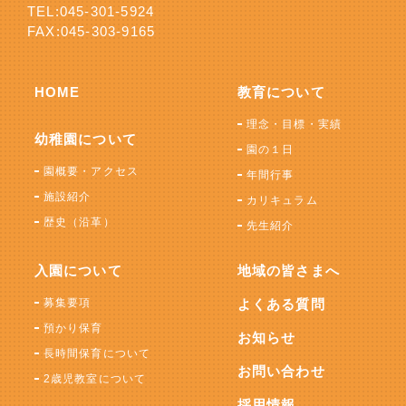
TEL:
045-301-5924
FAX:045-303-9165
HOME
教育について
理念・目標・実績
幼稚園について
園の１日
園概要・アクセス
年間行事
施設紹介
カリキュラム
歴史（沿革）
先生紹介
入園について
地域の皆さまへ
募集要項
よくある質問
預かり保育
お知らせ
長時間保育について
お問い合わせ
2歳児教室について
採用情報