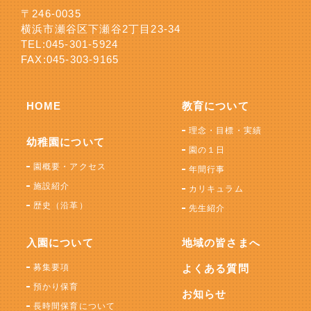
〒246-0035
横浜市瀬谷区下瀬谷2丁目23-34
TEL:
045-301-5924
FAX:045-303-9165
HOME
教育について
理念・目標・実績
幼稚園について
園の１日
園概要・アクセス
年間行事
施設紹介
カリキュラム
歴史（沿革）
先生紹介
入園について
地域の皆さまへ
募集要項
よくある質問
預かり保育
お知らせ
長時間保育について