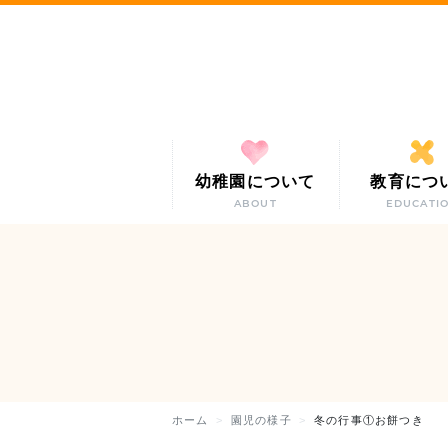
幼稚園について
教育につ
ABOUT
EDUCATI
ホーム
園児の様子
冬の行事①お餅つき