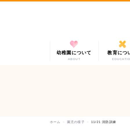
幼稚園について
教育につ
ABOUT
EDUCATI
ホーム
園児の様子
11/21 消防訓練