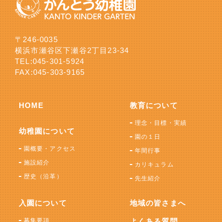
〒246-0035
横浜市瀬谷区下瀬谷2丁目23-34
TEL:
045-301-5924
FAX:045-303-9165
HOME
教育について
理念・目標・実績
幼稚園について
園の１日
園概要・アクセス
年間行事
施設紹介
カリキュラム
歴史（沿革）
先生紹介
入園について
地域の皆さまへ
募集要項
よくある質問