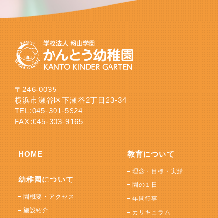
〒246-0035
横浜市瀬谷区下瀬谷2丁目23-34
TEL:
045-301-5924
FAX:045-303-9165
HOME
教育について
理念・目標・実績
幼稚園について
園の１日
園概要・アクセス
年間行事
施設紹介
カリキュラム