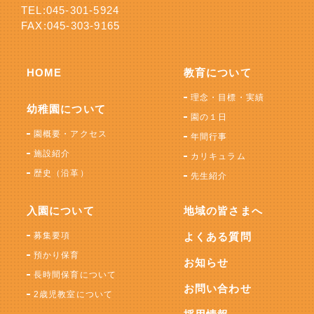
TEL:
045-301-5924
FAX:045-303-9165
HOME
教育について
理念・目標・実績
幼稚園について
園の１日
園概要・アクセス
年間行事
施設紹介
カリキュラム
歴史（沿革）
先生紹介
入園について
地域の皆さまへ
募集要項
よくある質問
預かり保育
お知らせ
長時間保育について
お問い合わせ
2歳児教室について