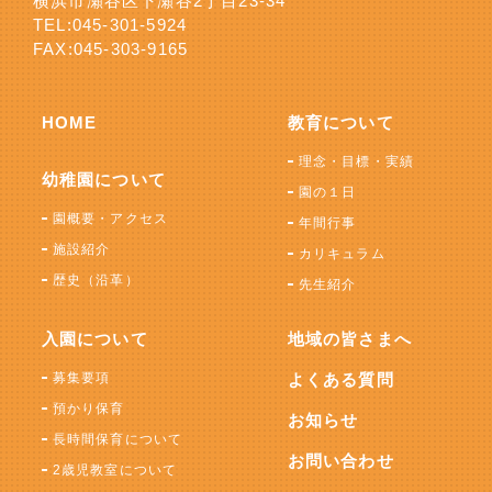
横浜市瀬谷区下瀬谷2丁目23-34
TEL:
045-301-5924
FAX:045-303-9165
HOME
教育について
理念・目標・実績
幼稚園について
園の１日
園概要・アクセス
年間行事
施設紹介
カリキュラム
歴史（沿革）
先生紹介
入園について
地域の皆さまへ
募集要項
よくある質問
預かり保育
お知らせ
長時間保育について
お問い合わせ
2歳児教室について