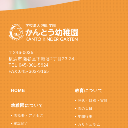
〒246-0035
横浜市瀬谷区下瀬谷2丁目23-34
TEL:
045-301-5924
FAX:045-303-9165
HOME
教育について
理念・目標・実績
幼稚園について
園の１日
園概要・アクセス
年間行事
施設紹介
カリキュラム