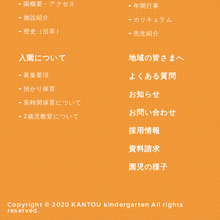
園概要・アクセス
年間行事
施設紹介
カリキュラム
歴史（沿革）
先生紹介
入園について
地域の皆さまへ
募集要項
よくある質問
預かり保育
お知らせ
長時間保育について
お問い合わせ
2歳児教室について
採用情報
資料請求
園児の様子
Copyright © 2020 KANTOU kindergarten All rights
reserved.